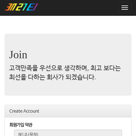
T
o
g
g
l
e
n
a
Join
v
i
고객만족을 우선으로 생각하며, 최고 보다는
g
a
최선을 다하는 회사가 되겠습니다.
t
i
o
n
Create Account
회원가입 약관