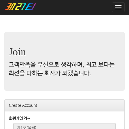
T
o
g
g
l
e
n
a
Join
v
i
고객만족을 우선으로 생각하며, 최고 보다는
g
a
최선을 다하는 회사가 되겠습니다.
t
i
o
n
Create Account
회원가입 약관