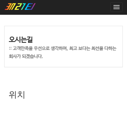
T
o
g
g
l
e
오시는길
n
a
:: 고객만족을 우선으로 생각하며, 최고 보다는 최선을 다하는
v
회사가 되겠습니다.
i
g
a
t
i
o
위치
n